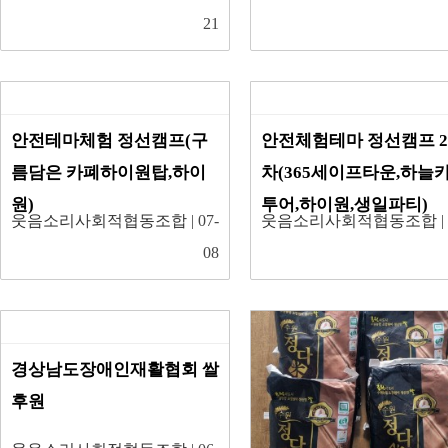
21
안전테마체험 정선캠프(구
안전체험테마 정선캠프 
름담은 카폐하이원탑,하이
차(365세이프타운,하늘
원)
투어,하이원,생일파티)
웃음소리사회적협동조합
| 07-
웃음소리사회적협동조합
|
08
경상남도장애인재활협회 쌀
후원