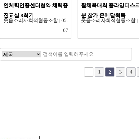
인체력인증센터협약 체력증
활체육대회 플라잉디스
진교실 8회기
분 참가 은메달획득
웃음소리사회적협동조합
| 05-
웃음소리사회적협동조합
|
07
다음
맨끝
1
3
4
2