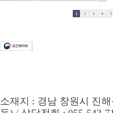
다음
맨끝
2
3
4
5
1
소재지 : 경남 창원시 진해
동) / 상담전화 : 055-543-7